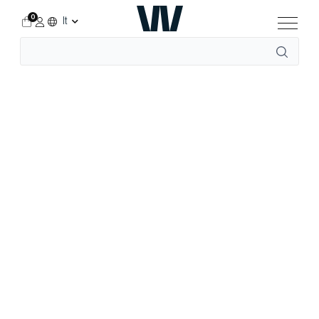
0
It
Accueil
Workwear
Per Professione
Giardinaggio e agricoltura