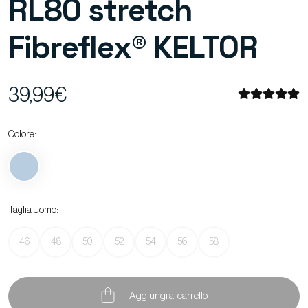
RL80 stretch
Fibreflex® KELTOR
39,99€
Colore:
Taglia Uomo:
46
48
50
52
54
56
58
Aggiungi al carrello