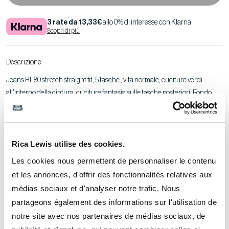
3 rate da 13,33€
allo 0% di interesse con Klarna
Scopri di più
Descrizione
Jeans RL80 stretch straight fit, 5 tasche , vita normale, cuciture verdi
all'interno della cintura, cuciture fantasia sulle tasche posteriori. Fondo
gamba con cuciture cimosate aperte. Cuciture in tono di blu. Chiusura
lampo. Denim elasticizzato FIBREFLEX® garzato lavato. 99% COTONE
BIOLOGICO 1% ELASTAN.
Rica Lewis utilise des cookies.
Lunghezza interno gamba: 84 cm (taglia 50).
Il modello indossa una taglia 50.
Les cookies nous permettent de personnaliser le contenu
et les annonces, d'offrir des fonctionnalités relatives aux
médias sociaux et d'analyser notre trafic. Nous
Guida alle taglie
-
Consigli per la manutenzione
-
Vedere la scheda di
partageons également des informations sur l'utilisation de
tracciabilità
notre site avec nos partenaires de médias sociaux, de