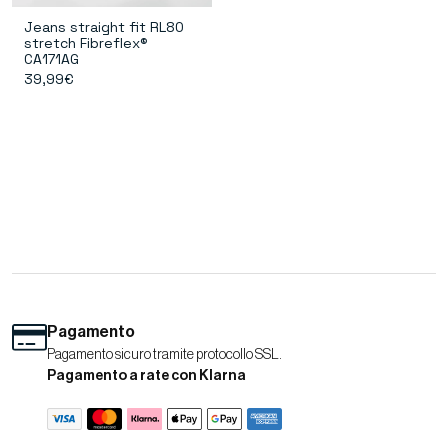
Jeans straight fit RL80
stretch Fibreflex®
CA171AG
39,99€
Pagamento
Pagamento sicuro tramite protocollo SSL.
Pagamento a rate con Klarna