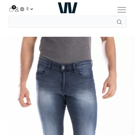
0
It
Accueil
Shop
Per lui
Jeans
RL80 straight fit