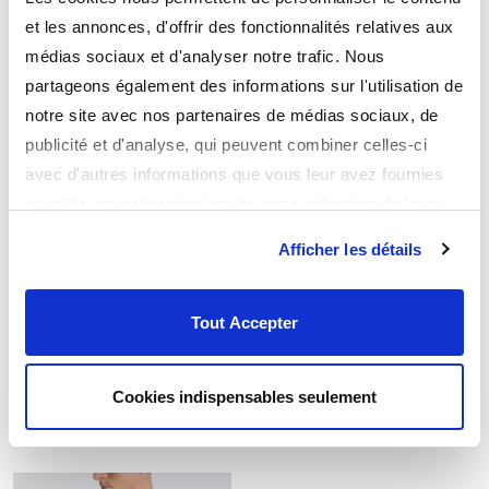
100% WEB
et les annonces, d'offrir des fonctionnalités relatives aux
médias sociaux et d'analyser notre trafic. Nous
partageons également des informations sur l'utilisation de
notre site avec nos partenaires de médias sociaux, de
publicité et d'analyse, qui peuvent combiner celles-ci
avec d'autres informations que vous leur avez fournies
ou qu'ils ont collectées lors de votre utilisation de leurs
services.
Afficher les détails
Tout Accepter
Maglietta stile university
Polo con collo con
DEAN
cerniera FLOYD
16,99€
24,99€
Cookies indispensables seulement