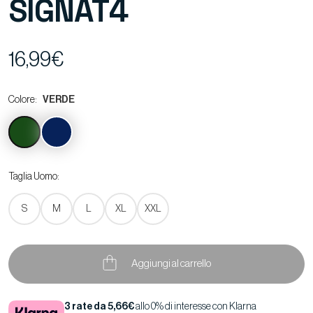
SIGNAT4
16,99€
Colore:
VERDE
Taglia Uomo:
S
M
L
XL
XXL
Aggiungi al carrello
3 rate da 5,66€
allo 0% di interesse con Klarna