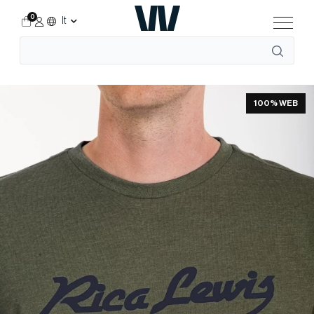
0
It
Accueil
Shop
Per lui
T-shirt & Polo
100% WEB