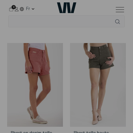
0
Fr
Accueil
Tous les vêtements
Pour elle
Bermudas & shorts
Short en denim taille
Short taille haute