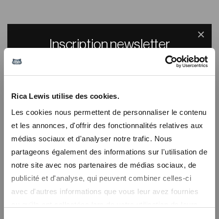
×
Inscription newsletter
Recevez un code promo de -10% sur tout le
site
Rica Lewis utilise des cookies.
En vous inscrivant à notre newsletter, vous recevrez nos promos
Les cookies nous permettent de personnaliser le contenu
en avant première et un code promo de bienvenue de -10%
et les annonces, d'offrir des fonctionnalités relatives aux
médias sociaux et d'analyser notre trafic. Nous
partageons également des informations sur l'utilisation de
notre site avec nos partenaires de médias sociaux, de
publicité et d'analyse, qui peuvent combiner celles-ci
Short en denim taille
Pantacourt slim push-
haute BREE1
up denim brut GLENDA
avec d'autres informations que vous leur avez fournies
29,99€
36,99€
ou qu'ils ont collectées lors de votre utilisation de leurs
services.