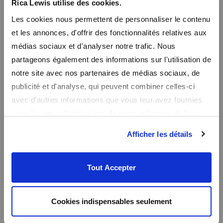
Rica Lewis utilise des cookies.
En vous inscrivant à notre newsletter, vous recevrez nos promos
Les cookies nous permettent de personnaliser le contenu
en avant première et un code promo de bienvenue de -10%
et les annonces, d'offrir des fonctionnalités relatives aux
médias sociaux et d'analyser notre trafic. Nous
partageons également des informations sur l'utilisation de
notre site avec nos partenaires de médias sociaux, de
publicité et d'analyse, qui peuvent combiner celles-ci
avec d'autres informations que vous leur avez fournies
ou qu'ils ont collectées lors de votre utilisation de leurs
services.
Afficher les détails
Tout Accepter
Cookies indispensables seulement