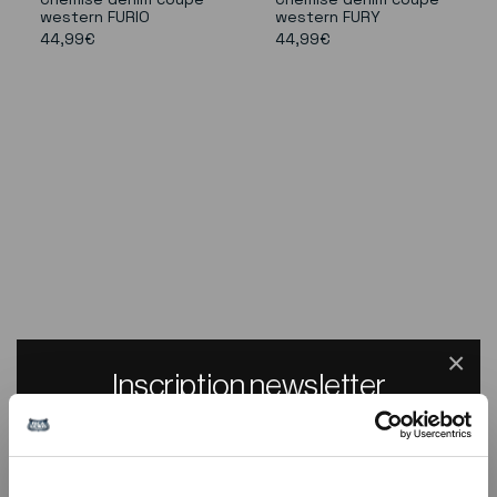
western FURIO
western FURY
44,99€
44,99€
×
Inscription newsletter
Recevez un code promo de -10% sur tout le
site