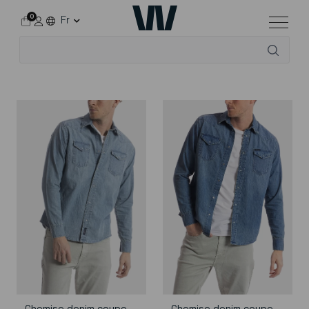
0
Fr
Accueil
Tous les vêtements
Pour lui
Chemises
Chemise denim coupe
Chemise denim coupe