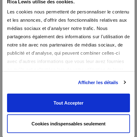
Rica Lewis utilise des cookies.
En vous inscrivant à notre newsletter, vous recevrez nos promos
Les cookies nous permettent de personnaliser le contenu
en avant première et un code promo de bienvenue de -10%
et les annonces, d'offrir des fonctionnalités relatives aux
médias sociaux et d'analyser notre trafic. Nous
partageons également des informations sur l'utilisation de
notre site avec nos partenaires de médias sociaux, de
publicité et d'analyse, qui peuvent combiner celles-ci
avec d'autres informations que vous leur avez fournies
ou qu'ils ont collectées lors de votre utilisation de leurs
services.
Afficher les détails
Tout Accepter
Cookies indispensables seulement