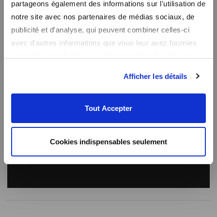
partageons également des informations sur l'utilisation de
notre site avec nos partenaires de médias sociaux, de
3 paiements de 12,33€
à 0 % d'intérêt avec Klarna
publicité et d'analyse, qui peuvent combiner celles-ci
En savoir plus
avec d'autres informations que vous leur avez fournies
ou qu'ils ont collectées lors de votre utilisation de leurs
Description
services.
Afficher les détails
Jeans coupe bootcut, largeur du bas 23 cm (taille 38), taille haute, coutures
effet push-up sur l’arrière, denim stone brossé, 99% coton 1% élasthanne.
Tout Accepter
Le mannequin porte une taille 38.
Guide des tailles
-
Conseils d'entretien
-
Voir la fiche de traçabilité
Cookies indispensables seulement