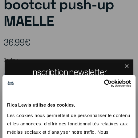
bootcut push-up
MAELLE
36,99€
Couleur:
×
Inscription newsletter
Recevez un code promo de -10% sur tout le
site
Taille Femme:
Rica Lewis utilise des cookies.
36
38
40
42
44
46
En vous inscrivant à notre newsletter, vous recevrez nos promos
Les cookies nous permettent de personnaliser le contenu
en avant première et un code promo de bienvenue de -10%
et les annonces, d'offrir des fonctionnalités relatives aux
médias sociaux et d'analyser notre trafic. Nous
Ajouter au panier