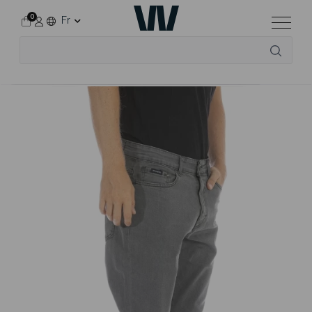
0
Fr
Accueil
Tous les vêtements
Pour lui
Jeans
RL70 regular fit