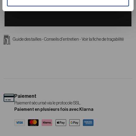
Grâce à sa matière élastique, ce jean procure une liberté de mouvement
incomparable. Vous pouvez le porter aussi bien avec une chemise pour un
look chic, ou avec un t-shirt et des baskets pour un look décontracté.
L'essayer c'est l'adopter !
Qu’on se le dise bien haut et fort, chez
Rica Lewis®
, on ne transige pas sur
Guide des tailles
-
Conseils d'entretien
-
Voir la fiche de traçabilité
les détails clés qui assurent à la fois le style et la robustesse de nos jeans :
Ceinture à passants. Coutures renforcées avec le célèbre fil Coats®.
Braguette avec bouton et fermeture éclair YKK®, le leader sur le marché,
connu pour sa qualité irréprochable, dissimulé sous patte. Poches à
ouverture courbe et poche-ticket devant. Poches arrière plaquées avec
broderie Rica Lewis® déposée et jacron (étiquette à l'arrière du jeans) en
pur cuir résistant à l'eau et aux lavages.
Paiement
Paiement sécurisé via le protocole SSL.
Paiement en plusieurs fois avec Klarna
Et pour prolonger la durée de vie de votre jeans préféré, lavez-le à basse
température et à l'envers, afin de préserver la couleur et la structure du
tissu. Il n'est pas utile de le laver à chaque fois qu'il est porté, toutes les 3 à 4
fois sera largement suffisant. Cela fera du bien à votre jeans et à la Planète