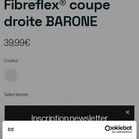
Fibreflex® coupe
droite BARONE
39,99€
Couleur:
Taille Homme:
38
40
42
44
46
48
50
52
×
Inscription newsletter
Recevez un code promo de -10% sur tout le
Ajouter au panier
site